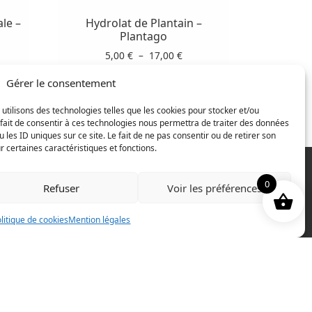
plusieurs
variations.
ale –
Hydrolat de Plantain –
Les
Plantago
options
ge
Plage
5,00
€
–
17,00
€
peuvent
de
Gérer le consentement
:
prix :
être
Choix des options
 €
5,00 €
choisies
à
 utilisons des technologies telles que les cookies pour stocker et/ou
sur
fait de consentir à ces technologies nous permettra de traiter des données
0 €
17,00 €
la
les ID uniques sur ce site. Le fait de ne pas consentir ou de retirer son
 certaines caractéristiques et fonctions.
page
du
produit
0
Refuser
Voir les préférences
litique de cookies
Mention légales