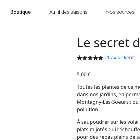
Boutique
Au fil des saisons
Nos sources
Le secret d
(
1
avis client)
Noté
1
5.00
sur 5
5,00
€
basé sur
notation
client
Toutes les plantes de ce mé
dans nos jardins, en perma
Montagny-Les-Soeurs ; ou c
pollution.
À saupoudrer sur les volail
plats mijotés qui réchauff
pour des repas pleins de s