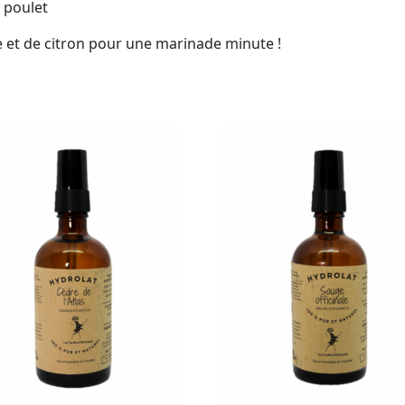
 poulet
e et de citron pour une marinade minute !
Ce
Ce
produit
produit
a
a