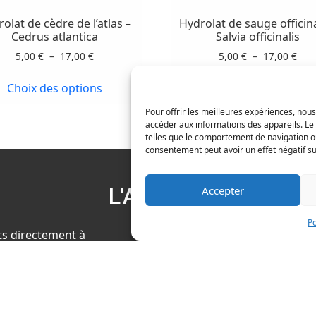
plusieurs
plusieurs
variations.
variations.
olat de cèdre de l’atlas –
Hydrolat de sauge officin
Les
Les
Cedrus atlantica
Salvia officinalis
options
options
Plage
Pla
5,00
€
–
17,00
€
5,00
€
–
17,00
€
peuvent
peuvent
de
de
prix :
prix 
être
être
Choix des options
Choix des options
5,00 €
5,00
choisies
choisies
à
à
Pour offrir les meilleures expériences, nous
sur
sur
accéder aux informations des appareils. Le 
17,00 €
17,0
la
la
telles que le comportement de navigation ou 
consentement peut avoir un effet négatif sur
page
page
du
du
produit
produit
L'ATELIER
Accepter
Po
ts directement à
x, merci de prendre un
en nous écrivant à :