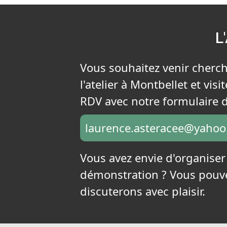
la
page
L
du
produit
Vous souhaitez venir cherch
l'atelier à Montbellet et vi
RDV avec notre formulaire d
laurence.asteracee@yaho
Vous avez envie d'organise
démonstration ? Vous pouve
discuterons avec plaisir.