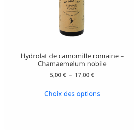
Ce
produit
a
Hydrolat de camomille romaine –
plusieurs
Chamaemelum nobile
variations.
Plage
5,00
€
–
17,00
€
Les
de
options
prix :
Choix des options
peuvent
5,00 €
être
à
17,00 €
choisies
sur