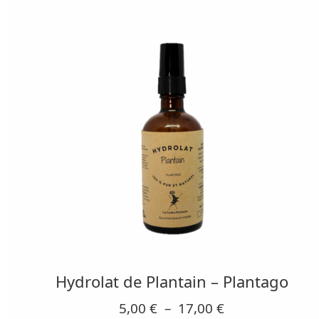
Ce
produit
a
plusieurs
Hydrolat de Plantain – Plantago
variations.
Plage
5,00
€
–
17,00
€