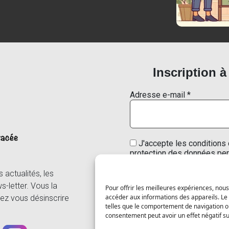
Inscription à
Adresse e-mail
*
J'accepte les conditions 
protection des données per
actualités, les
s-letter. Vous la
Pour offrir les meilleures expériences, nous
accéder aux informations des appareils. Le 
ez vous désinscrire
Nous ne spammons pas ! C
telles que le comportement de navigation ou 
confidentialité
pour 
consentement peut avoir un effet négatif sur