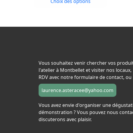
Choix des options
5,00 €
choisies
à
sur
17,00 €
la
page
du
produit
Vous souhaitez venir chercher vos produi
l'atelier à Montbellet et visiter nos locau
RDV avec notre formulaire de contact, ou 
laurence.asteracee@yahoo.com
Vous avez envie d'organiser une dégustat
démonstration ? Vous pouvez nous contac
discuterons avec plaisir.