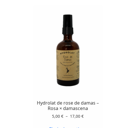
Ce
produit
a
plusieurs
variations.
Hydrolat de rose de damas –
Les
Rosa × damascena
options
Plage
5,00
€
–
17,00
€
peuvent
de
prix :
être