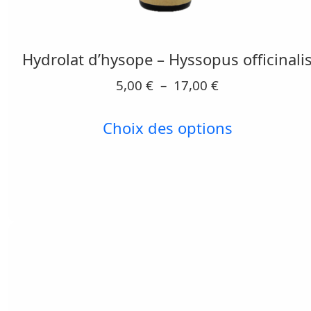
produit
a
plusieurs
Hydrolat d’hysope – Hyssopus officinali
variations.
Plage
5,00
€
–
17,00
€
Les
de
prix :
options
Choix des options
5,00 €
peuvent
à
être
17,00 €
choisies
sur
la
page
du
produit