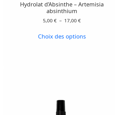
Hydrolat d’Absinthe – Artemisia
plusieurs
absinthium
variations.
Plage
5,00
€
–
17,00
€
Les
de
options
prix :
Choix des options
peuvent
5,00 €
être
à
17,00 €
choisies
sur
la
page
du
produit