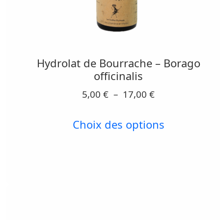
Ce
produit
a
Hydrolat de Bourrache – Borago
plusieurs
officinalis
variations.
Plage
5,00
€
–
17,00
€
Les
de
options
prix :
Choix des options
peuvent
5,00 €
être
à
17,00 €
choisies
sur
la
page