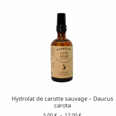
du
produit
Ce
produit
a
Hydrolat de carotte sauvage – Daucus
plusieurs
carota
variations.
Plage
5,00
€
–
17,00
€