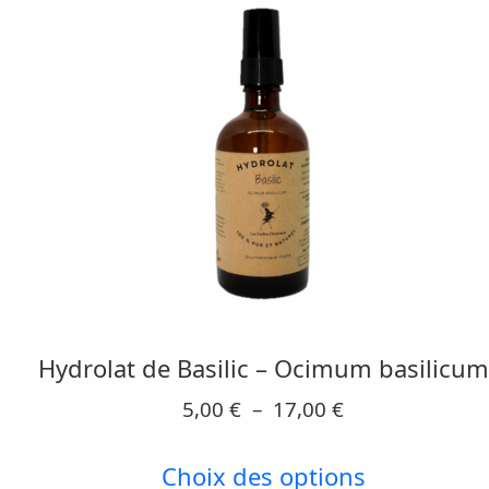
Ce
produit
a
plusieurs
Hydrolat de Basilic – Ocimum basilicum
variations.
Plage
5,00
€
–
17,00
€
Les
de
prix :
options
Choix des options