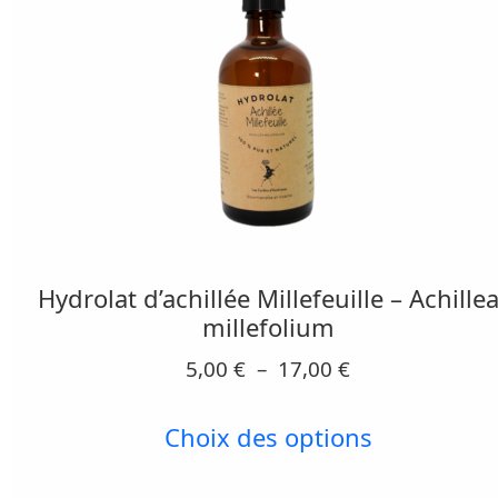
Ce
produit
a
Hydrolat d’achillée Millefeuille – Achille
plusieurs
millefolium
variations.
Plage
5,00
€
–
17,00
€
Les
de
options
prix :
Choix des options
peuvent
5,00 €
être
à