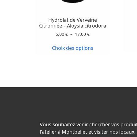
a
plusieurs
variations.
Hydrolat de Verveine
Les
Citronnée – Aloysia citrodora
options
Plage
5,00
€
–
17,00
€
peuvent
de
prix :
être
Choix des options
5,00 €
choisies
à
sur
17,00 €
la
page
du
produit
Vous souhaitez venir chercher vos produi
l'atelier à Montbellet et visiter nos locau