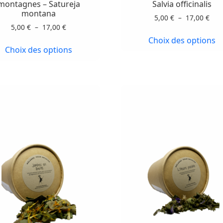
Les
montagnes – Satureja
Salvia officinalis
Les
montana
options
Pla
5,00
€
–
17,00
€
options
peuvent
Plage
5,00
€
–
17,00
€
de
peuvent
de
prix 
être
Choix des options
être
prix :
5,00
Choix des options
choisies
choisies
5,00 €
à
sur
sur
à
17,0
la
17,00 €
la
page
page
du
du
produit
produit