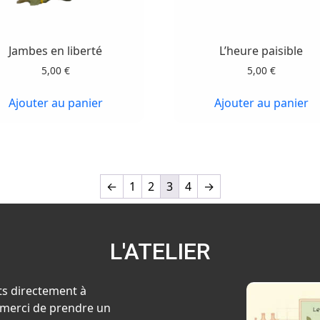
Jambes en liberté
L’heure paisible
5,00
€
5,00
€
Ajouter au panier
Ajouter au panier
←
1
2
3
4
→
L'ATELIER
ts directement à
x, merci de prendre un