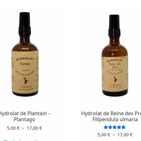
Ce
Ce
produit
produit
a
a
plusieurs
plusieurs
variations.
Hydrolat de Plantain –
Hydrolat de Reine des Pr
variations.
Les
Plantago
Filipendula ulmaria
Les
options
Plage
5,00
€
–
17,00
€
options
peuvent
de
Pla
Note
5,00
€
–
17,00
€
peuvent
5.00
prix :
de
être