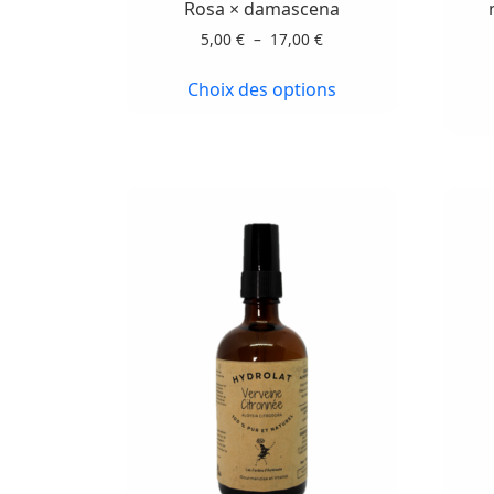
Les
Rosa × damascena
options
Plage
5,00
€
–
17,00
€
peuvent
de
prix :
être
Choix des options
5,00 €
choisies
à
sur
17,00 €
la
page
du
produit
Ce
produit