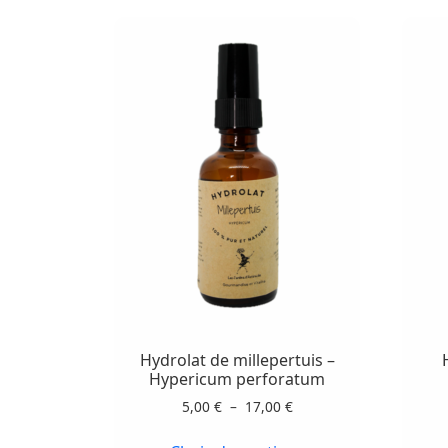
Ce
produit
a
plusieurs
variations.
Hydrolat de millepertuis –
Les
Hypericum perforatum
options
Plage
5,00
€
–
17,00
€
peuvent
de
prix :
être