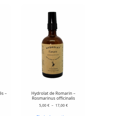
Ce
produit
a
plusieurs
variations.
és –
Hydrolat de Romarin –
Les
Rosmarinus officinalis
options
Plage
5,00
€
–
17,00
€
peuvent
de
ge
prix :
être