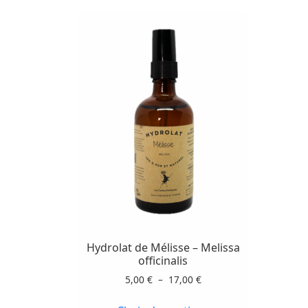
Ce
produit
a
plusieurs
variations.
Hydrolat de Mélisse – Melissa
Les
officinalis
options
Plage
5,00
€
–
17,00
€
peuvent
de
prix :
être