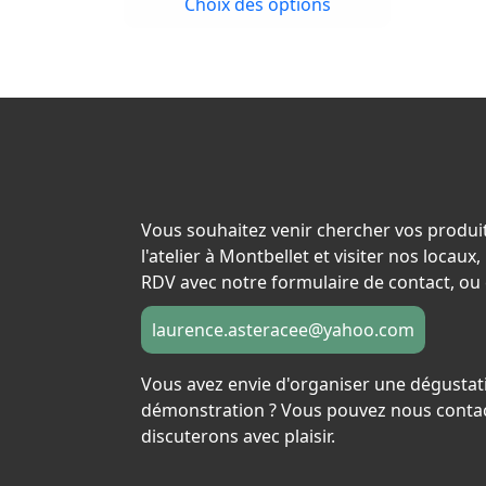
Choix des options
5,00 €
choisies
à
sur
17,00 €
la
page
du
produit
Vous souhaitez venir chercher vos produi
l'atelier à Montbellet et visiter nos locau
RDV avec notre formulaire de contact, ou 
laurence.asteracee@yahoo.com
Vous avez envie d'organiser une dégustat
démonstration ? Vous pouvez nous contac
discuterons avec plaisir.