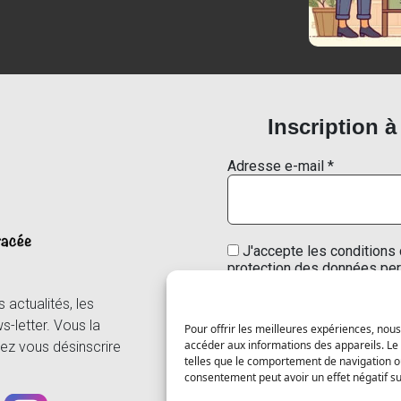
Inscription à
Adresse e-mail
*
J'accepte les conditions 
protection des données per
actualités, les
s-letter. Vous la
Pour offrir les meilleures expériences, nous
accéder aux informations des appareils. Le 
ez vous désinscrire
Nous ne spammons pas ! C
telles que le comportement de navigation ou 
confidentialité
pour 
consentement peut avoir un effet négatif sur