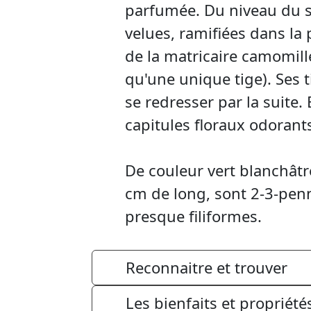
parfumée. Du niveau du s
velues, ramifiées dans la 
de la matricaire camomille
qu'une unique tige). Ses 
se redresser par la suite.
capitules floraux odorants,
De couleur vert blanchâtre,
cm de long, sont 2-3-pen
presque filiformes.
Reconnaitre et trouver
Les bienfaits et propriét
Le capitule radié, de 1,8 